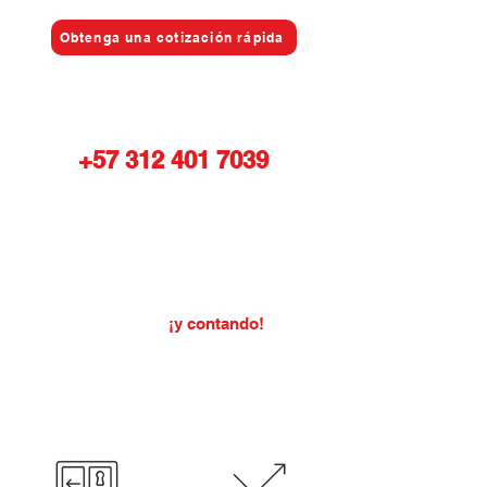
Obtenga una cotización rápida
o
Contáctanos ahora a un asesor
+57 312 401 7039
Contenedores entregagos
este año....
¡y contando!