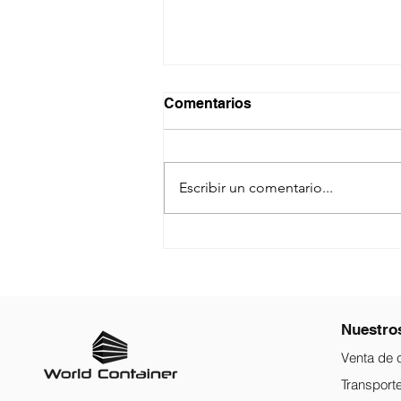
Comentarios
Escribir un comentario...
Alerta Global: El Estrecho
de Ormuz bajo máxima
tensión. ¿Cómo impactará
la logística marítima en
2026?
Nuestros
Venta de 
Transport