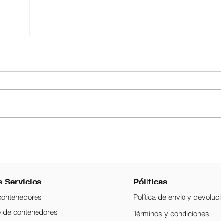
Puerto Maritimo de Santos
NIDO
(Brasil) reporta el mayor
vivi
crecimiento en congestión
en c
de la región en 2024
 Servicios
Póliticas
contenedores
Política de envió y devolu
e de contenedores
Términos
y condiciones