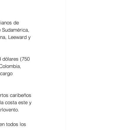
lianos de 
e Sudamérica, 
ana, Leeward y 
 dólares (750 
 Colombia, 
ecargo 
rtos caribeños 
a costa este y 
rlovento.
en todos los 