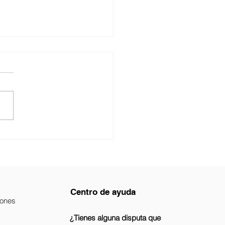
: Revolucionando la
enda a través de casas
ontenedores
Centro de ayuda
ciones
¿Tienes alguna disputa que