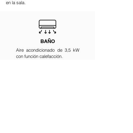
en la sala.
BAÑO
Aire acondicionado de 3,5 kW
con función calefacción.
PISOS
Paneles de vinilo, rodapiés de MDF 10
cm.